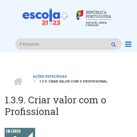
Passar
para
o
conteúdo
principal
Procurar
INÍCIO
AÇÕES ESPECÍFICAS
1.3.9. CRIAR VALOR COM O PROFISSIONAL
Navegação
estrutural
1.3.9. Criar valor com o
Profissional