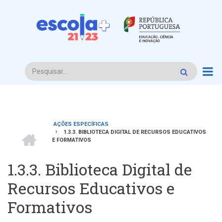
Passar
para
o
conteúdo
principal
Procurar
AÇÕES ESPECÍFICAS
INÍCIO
1.3.3. BIBLIOTECA DIGITAL DE RECURSOS EDUCATIVOS
Navegação
E FORMATIVOS
estrutural
1.3.3. Biblioteca Digital de
Recursos Educativos e
Formativos