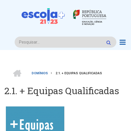
Passar
para
o
conteúdo
principal
Procurar
INÍCIO
DOMÍNIOS
2.1. + EQUIPAS QUALIFICADAS
Navegação
2.1. + Equipas Qualificadas
estrutural