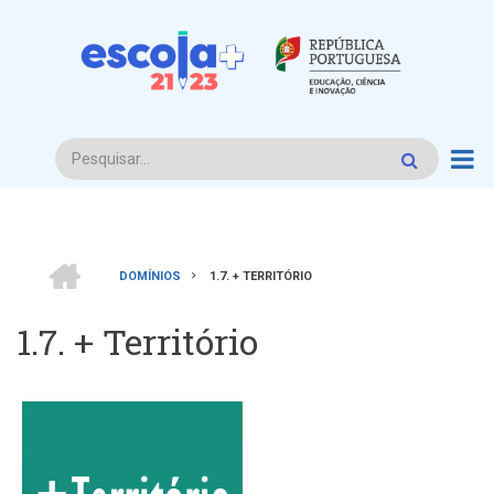
Passar
para
o
conteúdo
principal
Procurar
INÍCIO
DOMÍNIOS
1.7. + TERRITÓRIO
Navegação
1.7. + Território
estrutural