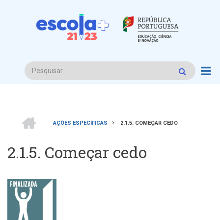
Passar
para
o
conteúdo
principal
Procurar
INÍCIO
AÇÕES ESPECÍFICAS
2.1.5. COMEÇAR CEDO
Navegação
2.1.5. Começar cedo
estrutural