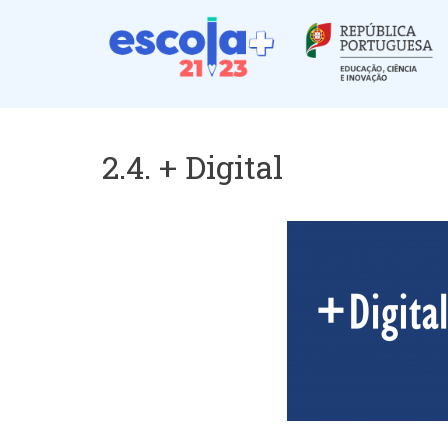
Passar
para
o
conteúdo
principal
2.4. + Digital