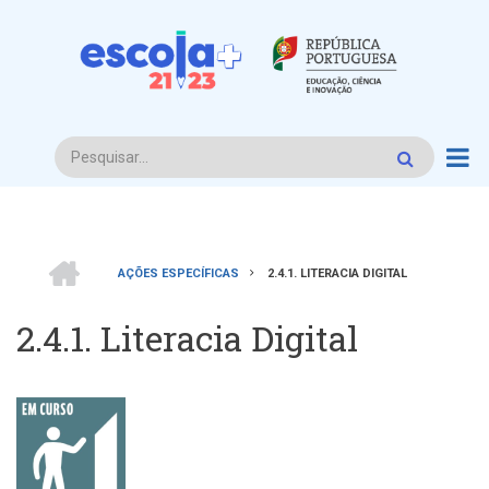
Passar
para
o
conteúdo
principal
Procurar
INÍCIO
AÇÕES ESPECÍFICAS
2.4.1. LITERACIA DIGITAL
Navegação
2.4.1. Literacia Digital
estrutural