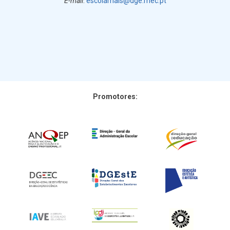
E-mail
:
escolamais@dge.mec.pt
Promotores: