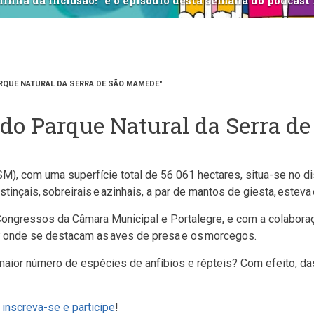
Ligações Covalentes do PNPSE
RQUE NATURAL DA SERRA DE SÃO MAMEDE"
 do Parque Natural da Serra 
 com uma superfície total de 56 061 hectares, situa-se no distr
nçais, sobreirais e azinhais, a par de mantos de giesta, esteva 
e Congressos da Câmara Municipal e Portalegre, e com a colabora
t
onde se destacam as aves de presa e os morcegos.
maior número de espécies de anfíbios e répteis? Com efeito, da
,
inscreva-se e participe
!