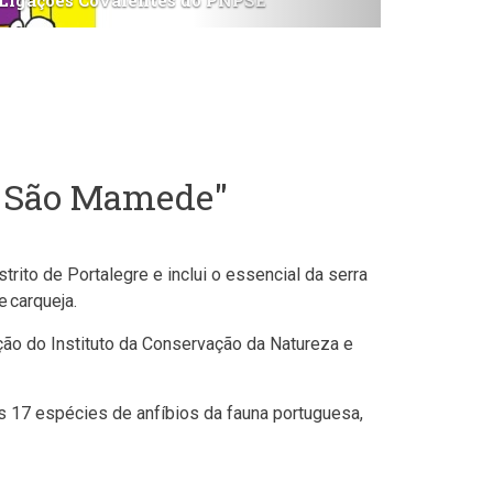
O PNPSE volta a apresentar mais dois 
de São Mamede"
ito de Portalegre e inclui o essencial da serra
e carqueja.
ção do Instituto da Conservação da Natureza e
s 17 espécies de anfíbios da fauna portuguesa,