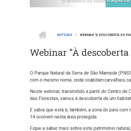
nha da inclusão!" é o episódio desta semana do podcast 
INÍCIO
NOTÍCIAS
WEBINAR "À DESCOBERTA DO PA
Navegação
Webinar "À descoberta
estrutural
O Parque Natural da Serra de São Mamede (PNSSM),
com o mesmo nome, onde coabitam carvalhais, casti
Neste
webinar
, transmitido a partir do Centro d
das Florestas, vamos à descoberta de um
habita
E sabia que esta é, também, a zona do país com 
14 ocorrem nesta área protegida.
Fique a saber mais sobre este património natural