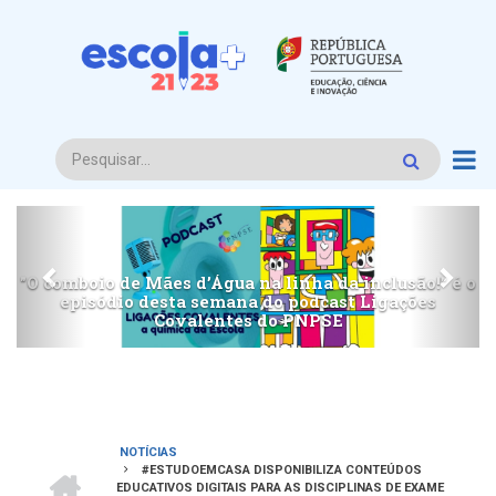
Passar
para
o
conteúdo
principal
Procurar
Anterior
Segu
inclusão!" é o
 Ligações
O PNPSE volta a apresentar mais dois epi
podcast Ligações Covalentes
NOTÍCIAS
INÍCIO
#ESTUDOEMCASA DISPONIBILIZA CONTEÚDOS
Navegação
EDUCATIVOS DIGITAIS PARA AS DISCIPLINAS DE EXAME