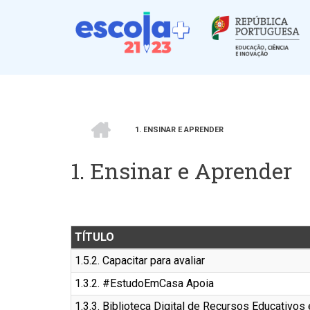
Passar
para
o
conteúdo
principal
INÍCIO
1. ENSINAR E APRENDER
Navegação
1. Ensinar e Aprender
estrutural
TÍTULO
1.5.2. Capacitar para avaliar
1.3.2. #EstudoEmCasa Apoia
1.3.3. Biblioteca Digital de Recursos Educativos