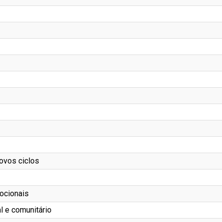
novos ciclos
ocionais
l e comunitário